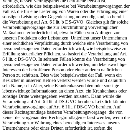
Vertrags, dessen Vertragspartei die betroffene Person ist,
erforderlich, wie dies beispielsweise bei Verarbeitungsvorgängen der
Fall ist, die für eine Lieferung von Waren oder die Erbringung einer
sonstigen Leistung oder Gegenleistung notwendig sind, so beruht
die Verarbeitung auf Art. 6 I lit. b DS-GVO. Gleiches gilt für solche
Verarbeitungsvorgänge die zur Durchführung vorvertraglicher
Maßnahmen erforderlich sind, etwa in Fällen von Anfragen zur
unseren Produkten oder Leistungen. Unterliegt unser Unternehmen
einer rechtlichen Verpflichtung durch welche eine Verarbeitung von
personenbezogenen Daten erforderlich wird, wie beispielsweise zur
Erfüllung steuerlicher Pflichten, so basiert die Verarbeitung auf Art.
6 I lit. c DS-GVO. In seltenen Fällen könnte die Verarbeitung von
personenbezogenen Daten erforderlich werden, um lebenswichtige
Interessen der betroffenen Person oder einer anderen natürlichen
Person zu schützen. Dies wäre beispielsweise der Fall, wenn ein
Besucher in unserem Betrieb verletzt werden würde und daraufhin
sein Name, sein Alter, seine Krankenkassendaten oder sonstige
lebenswichtige Informationen an einen Arzt, ein Krankenhaus oder
sonstige Dritte weitergegeben werden müssten. Dann würde die
Verarbeitung auf Art. 6 I lit. d DS-GVO beruhen. Letztlich könnten
Verarbeitungsvorgänge auf Art. 6 I lit. f DS-GVO beruhen. Auf
dieser Rechtsgrundlage basieren Verarbeitungsvorgänge, die von
keiner der vorgenannten Rechtsgrundlagen erfasst werden, wenn die
Verarbeitung zur Wahrung eines berechtigten Interesses unseres
Unternehmens oder eines Dritten erforderlich ist, sofern die